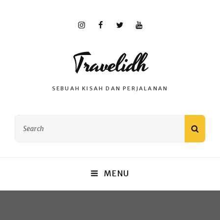
Instagram
Facebook
Twitter
Youtube
Travelidh
SEBUAH KISAH DAN PERJALANAN
Search
SEAR
for:
MENU