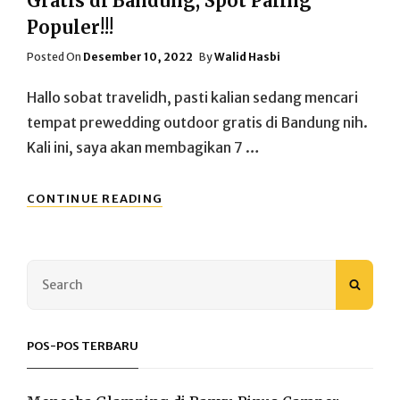
Gratis di Bandung, Spot Paling
Populer!!!
Posted
Posted On
Desember 10, 2022
By
Walid Hasbi
On
Hallo sobat travelidh, pasti kalian sedang mencari
tempat prewedding outdoor gratis di Bandung nih.
Kali ini, saya akan membagikan 7 …
7
CONTINUE READING
TEMPAT
PREWEDDING
OUTDOOR
GRATIS
Search
DI
SEAR
for:
BANDUNG,
SPOT
PALING
POS-POS TERBARU
POPULER!!!