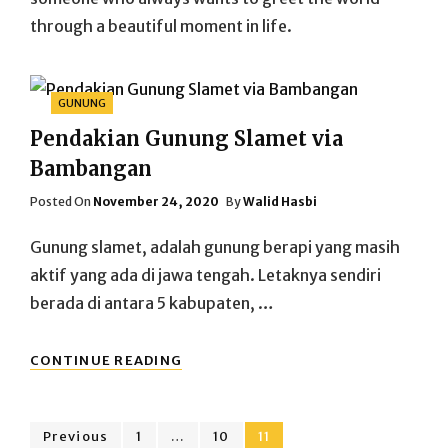
through a beautiful moment in life.
Categories
GUNUNG
Pendakian Gunung Slamet via
Bambangan
Posted
Posted On
November 24, 2020
By
Walid Hasbi
On
Gunung slamet, adalah gunung berapi yang masih
aktif yang ada di jawa tengah. Letaknya sendiri
berada di antara 5 kabupaten, …
PENDAKIAN
CONTINUE READING
GUNUNG
SLAMET
VIA
Navigasi
BAMBANGAN
Page
Page
Page
Previous
1
…
10
11