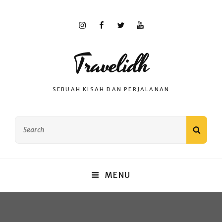
Instagram
Facebook
Twitter
Youtube
Travelidh
SEBUAH KISAH DAN PERJALANAN
Search
SEAR
for:
MENU