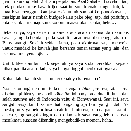
ijen itu kurang lebih 2-4 jam perjalanan. Asal Sahabat Travelidh tau,
trek pendakian ke kawah ijen saat ini sudah enak bangett loh, kita
juga bisa menggunakan jasa ojek untuk sampai ke puncaknya, ya
meskipun harus nambah budget kalau pake ojeg, tapi sisi positifnya
kita bisa ikut memajukan ekonomi masyarakat sekitar, hehe…
Sebenarnya, saya ke ijen itu karena ada acara nasional dari kampus
saya, yang kebetulan pada saat itu acaranya diselenggarakan di
Banyuwangi. Setelah sekian lama, pada akhirnya, saya mencoba
untuk mendaki ke kawah ijen bersama teman-teman yang lain, dan
pastinya menyenangkan.
Untuk tiket dan lain hal, sepenuhnya saya sudah serahkan kepada
pihak panitia acara. Jadi, saya hanya tinggal menikmatinya saja.
Kalian tahu kan destinasi ini terkenalnya karena apa?
Yaa.. Gunung ijen ini terkenal dengan
blue fire-
nya, atau bisa
disebut api biru yang abadi.
Blue fire
ini hanya ada dua di dunia dan
salah satunya ada di Indonesia yaitu di Banyuwangi. Saat ini, saya
sangat bersyukur bisa melihat langsung api biru yang indah. Ya
meskipun saya belum bisa kasih lihat fotonya, karena pada saat itu
cuaca yang sangat dingin dan ditambah saya yang lebih banyak
menikmati suasana dibanding mengabadikan momen, haha..