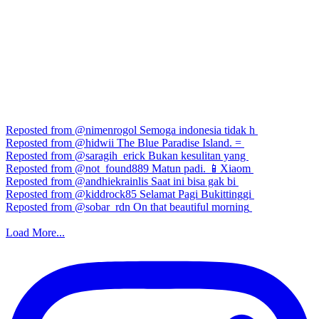
Reposted from @nimenrogol Semoga indonesia tidak h
Reposted from @hidwii The Blue Paradise Island. =
Reposted from @saragih_erick Bukan kesulitan yang
Reposted from @not_found889 Matun padi. 📱Xiaom
Reposted from @andhiekrainlis Saat ini bisa gak bi
Reposted from @kiddrock85 Selamat Pagi Bukittinggi
Reposted from @sobar_rdn On that beautiful morning
Load More...